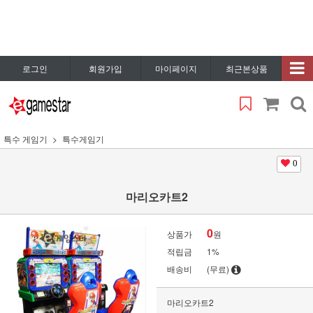
로그인
회원가입
마이페이지
최근본상품
특수 게임기
특수게임기
0
마리오카트2
0
상품가
원
적립금
1%
배송비
(무료)
마리오카트2