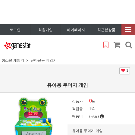
로그인
회원가입
마이페이지
최근본상품
청소년 게임기
유아전용 게임기
1
유아용 두더지 게임
0
상품가
원
적립금
1%
배송비
(무료)
유아용 두더지 게임