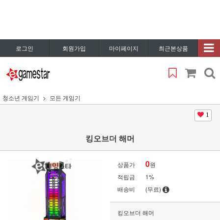
로그인
회원가입
마이페이지
최근본상품
청소년 게임기
모든 게임기
1
킹오브더 해머
0
상품가
원
적립금
1%
배송비
(무료)
킹오브더 해머