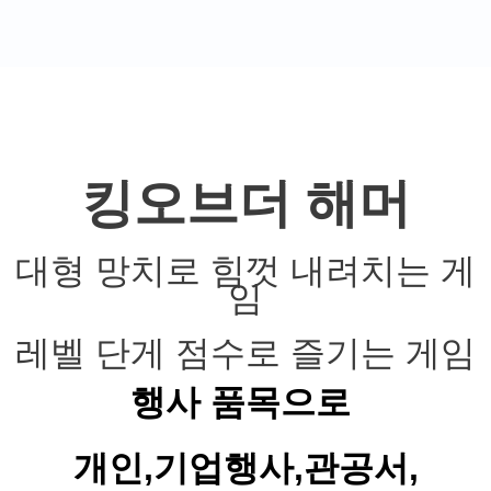
킹오브더 해머
대형 망치로 힘껏 내려치는 게
임
레벨 단게 점수로 즐기는 게임
행사 품목으로
개인,기업행사,관공서,