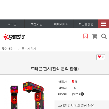
로그인
회원가입
마이페이지
최근본상품
특수 게임기
특수게임기
0
드래곤 펀치(전화 문의 환영)
0
상품가
원
적립금
1%
배송비
(무료)
드래곤 펀치(전화 문의 환영)