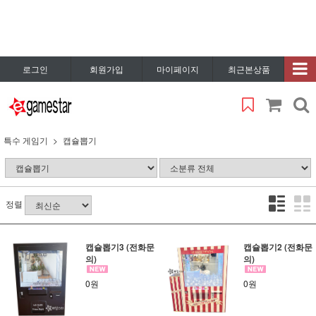
로그인
회원가입
마이페이지
최근본상품
특수 게임기
캡슐뽑기
정렬
캡슐뽑기3 (전화문
캡슐뽑기2 (전화문
의)
의)
0원
0원