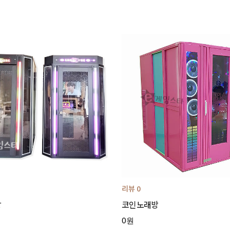
리뷰 0
방
코인노래방
0원