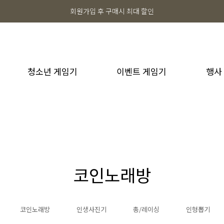
회원가입 후 구매시 최대 할인
청소년 게임기
이벤트 게임기
행사
코인노래방
코인노래방
인생사진기
총/레이싱
인형뽑기