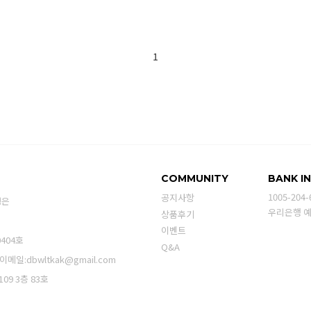
1
COMMUNITY
BANK I
1005-204-
공지사항
성은
우리은행 
상품후기
이벤트
404호
Q&A
이메일:dbwltkak@gmail.com
9 3층 83호