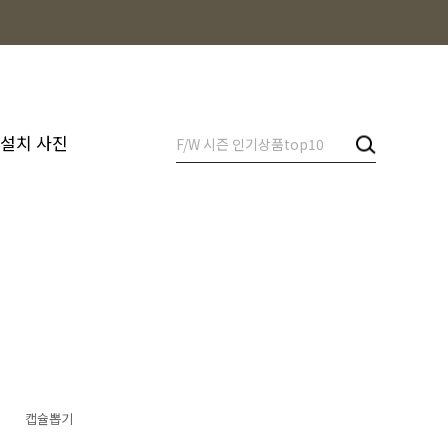
 설치 사진
캡슐뽑기