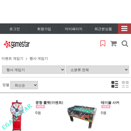
로그인
회원가입
마이페이지
최근본상품
이벤트 게임기
행사 게임기
정렬
중형 룰렛(이벤트)
테이블 사커
0원
0원